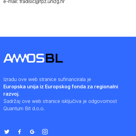
e-mail:
tradisic@fpz.unizg.hr
Izradu ove web stranice sufinancirala je
Europska unija iz Europskog fonda za regionalni
razvoj.
Sadržaj ove web stranice isključiva je odgovornost
Quantum Bit d.o.o.